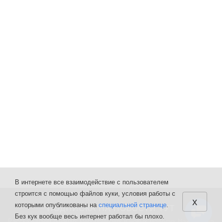
В интернете все взаимодействие с пользователем
строится с помощью файлов куки, условия работы с
x
которыми опубликованы на
специальной странице
.
ПОДПИСКА НА НОВОСТИ ТУТ
Без кук вообще весь интернет работал бы плохо.
Рассказываем о наших мероприятиях и новых моделях Нажимая на