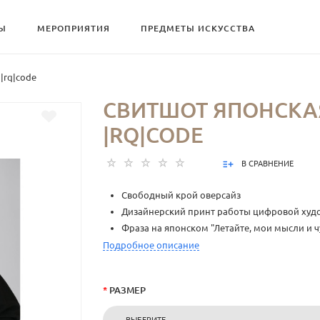
Ы
МЕРОПРИЯТИЯ
ПРЕДМЕТЫ ИСКУССТВА
|rq|code
СВИТШОТ ЯПОНСКА
|RQ|CODE
В СРАВНЕНИЕ
Свободный крой оверсайз
Дизайнерский принт работы цифровой ху
Фраза на японском "Летайте, мои мысли и ч
Подробное описание
*
РАЗМЕР