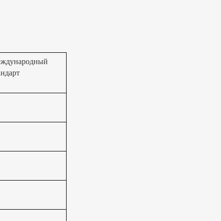
ждународный
андарт
S
S