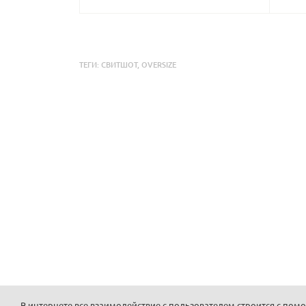
ТЕГИ:
СВИТШОТ
,
OVERSIZE
В интернете все взаимодействие с пользователем строится с по