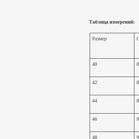
Таблица измерений:
Размер
О
40
8
42
8
44
8
46
9
48
9