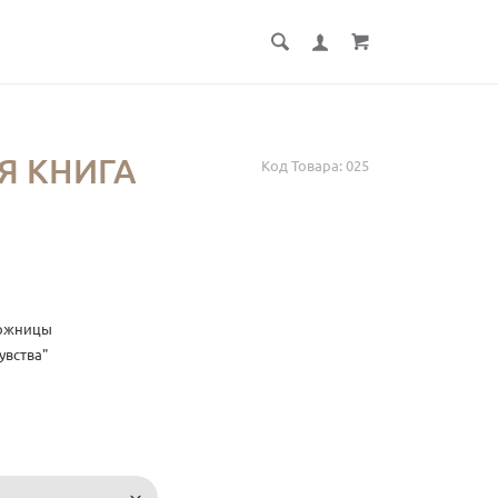
Я КНИГА
Код Товара:
025
дожницы
увства"