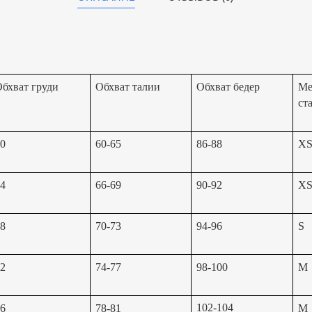
бхват груди
Обхват талии
Обхват бедер
Ме
ст
0
60-65
86-88
X
4
66-69
90-92
X
8
70-73
94-96
S
2
74-77
98-100
M
102-104
6
78-81
M