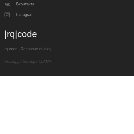
Вконтакте
Instagram
|rq|code
rq code | Response quickly
Реагируй быстро @2024