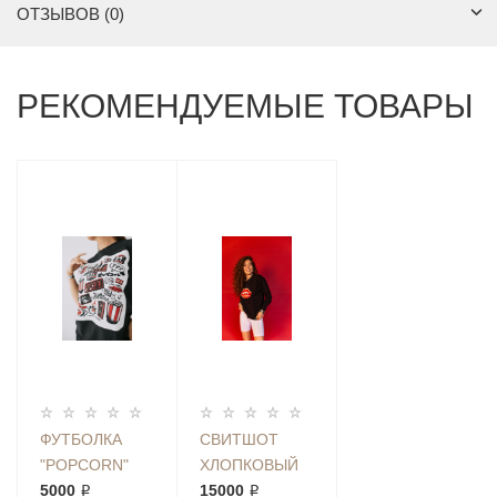
ОТЗЫВОВ (0)
РЕКОМЕНДУЕМЫЕ ТОВАРЫ
ФУТБОЛКА
СВИТШОТ
"POPCORN"
ХЛОПКОВЫЙ
|RQ CODE
5000 ₽
CORAL LIPS
15000 ₽